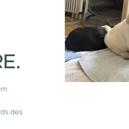
E.
rem
rds des