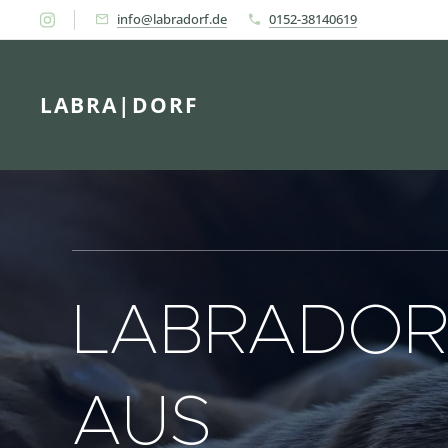
info@labradorf.de
0152-38140619
LABRA|DORF
LABRADOR
AUS